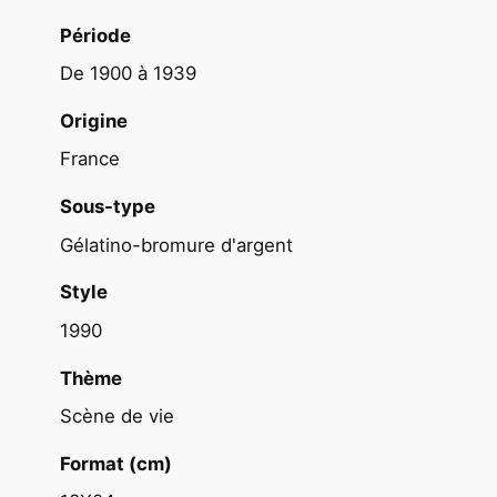
o
r
Période
t
De 1900 à 1939
a
g
Origine
e
France
B
Sous-type
o
l
Gélatino-bromure d'argent
i
Style
v
i
1990
e
Thème
1
8
Scène de vie
X
Format (cm)
2
4