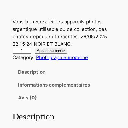
Vous trouverez ici des appareils photos
argentique utilisable ou de collection, des
photos d’époque et récentes. 26/06/2025
22:15:24 NOIR ET BLANC.
q
Ajouter au panier
Category:
Photographie moderne
u
a
Description
n
t
Informations complémentaires
i
t
Avis (0)
é
d
Description
e
P