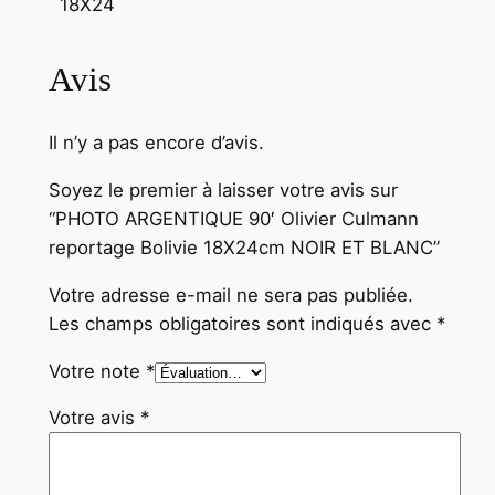
18X24
c
m
Avis
N
O
I
Il n’y a pas encore d’avis.
R
Soyez le premier à laisser votre avis sur
E
“PHOTO ARGENTIQUE 90′ Olivier Culmann
T
reportage Bolivie 18X24cm NOIR ET BLANC”
B
L
Votre adresse e-mail ne sera pas publiée.
A
Les champs obligatoires sont indiqués avec
*
N
Votre note
*
C
Votre avis
*