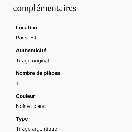
O
complémentaires
l
i
v
Location
i
Paris, FR
e
r
Authenticité
C
Tirage original
u
l
Nombre de pièces
m
1
a
n
Couleur
n
Noir et blanc
r
e
Type
p
Tirage argentique