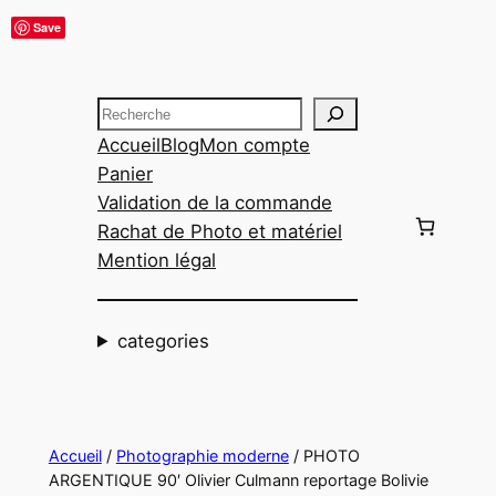
Aller
Save
au
contenu
Recherche
Accueil
Blog
Mon compte
Panier
Validation de la commande
Rachat de Photo et matériel
Mention légal
categories
Accueil
/
Photographie moderne
/ PHOTO
ARGENTIQUE 90′ Olivier Culmann reportage Bolivie