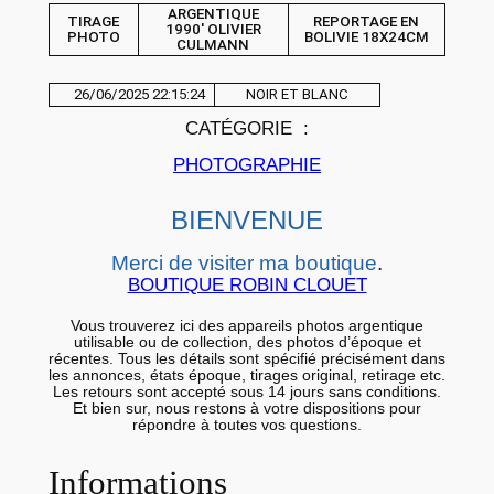
ARGENTIQUE
H
TIRAGE
REPORTAGE EN
1990′ OLIVIER
PHOTO
BOLIVIE 18X24CM
O
CULMANN
T
26/06/2025 22:15:24
NOIR ET BLANC
O
CATÉGORIE :
A
R
PHOTOGRAPHIE
G
BIENVENUE
E
N
Merci de visiter ma boutique
.
T
BOUTIQUE ROBIN CLOUET
I
Vous trouverez ici des appareils photos argentique
Q
utilisable ou de collection, des photos d’époque et
récentes. Tous les détails sont spécifié précisément dans
U
les annonces, états époque, tirages original, retirage etc.
E
Les retours sont accepté sous 14 jours sans conditions.
Et bien sur, nous restons à votre dispositions pour
9
répondre à toutes vos questions.
0
Informations
'